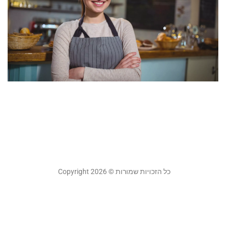
מ
ל
כ
ה
ל
ע
ב
ה
אפר
קר
כל הזכויות שמורות © Copyright 2026